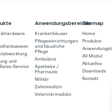
ukte
Anwendungsbereiche
Sitemap
tikhardware
Krankenhäuser
Home
Pflegeeinrichtungen
Produkte
ndheitswesen
und häusliche
Anwendungsb
Pflege
ktabwicklung
All Modul
Ambulanz
ung und
Aktuelles
-Sales-Service
Apotheke /
Downloads
Pharmazie
Kontakt
Militär
Zahnmedizin
Veterinärmedizin