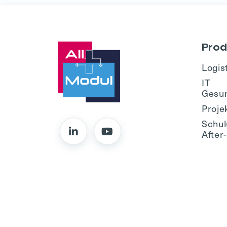
Prod
Logis
IT
Gesu
Proje
Schul
After