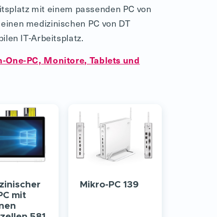
eitsplatz mit einem passenden PC von
 einen medizinischen PC von DT
len IT-Arbeitsplatz.
n-One-PC, ­Monitore, Tablets und
zinischer
Mikro-PC 139
PC mit
rnen
zellen 581