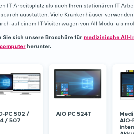
en IT-Arbeitsplatz als auch Ihren stationären IT-Arb
search ausstatten. Viele Krankenhäuser verwenden
rch auf einem IT-Visitenwagen von All Modul als mobi
 Sie sich unsere Broschüre für
medizinische All-I
computer
herunter.
O-PC 502 /
AIO PC 524T
Medi
4 / 507
AIO-
inte
Akku