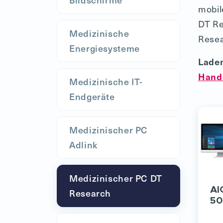
mobil
DT Re
Medizinische
Resea
Energiesysteme
Laden
Hand
Medizinische IT-
Endgeräte
Medizinischer PC
Adlink
Medizinischer PC DT
AI
Research
50