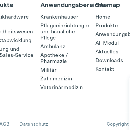
ukte
Anwendungsbereiche
Sitemap
tikhardware
Krankenhäuser
Home
Pflegeeinrichtungen
Produkte
ndheitswesen
und häusliche
Anwendungsb
Pflege
ktabwicklung
All Modul
Ambulanz
ung und
Aktuelles
-Sales-Service
Apotheke /
Downloads
Pharmazie
Kontakt
Militär
Zahnmedizin
Veterinärmedizin
AGB
Datenschutz
Copyright