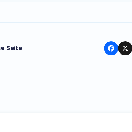
se Seite
Facebook
X