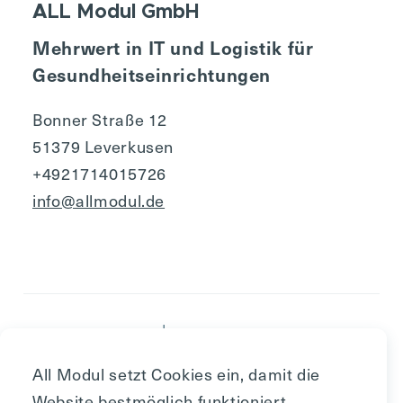
ALL Modul GmbH
Mehrwert in IT und Logistik für
Gesundheitseinrichtungen
Bonner Straße 12
51379 Leverkusen
+4921714015726
info@allmodul.de
Impressum
Nutzungsbedingungen
All Modul setzt Cookies ein, damit die
AGB
Website bestmöglich funktioniert.