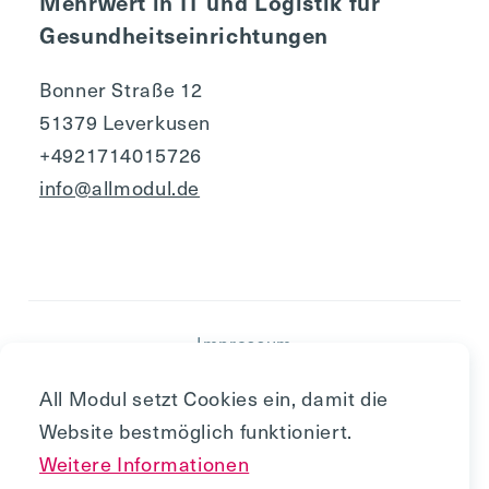
Mehrwert in IT und Logistik für
Gesundheitseinrichtungen
Bonner Straße 12
51379 Leverkusen
+4921714015726
info@allmodul.de
Impressum
Nutzungsbedingungen
All Modul setzt Cookies ein, damit die
AGB
Website bestmöglich funktioniert.
Datenschutz
Weitere Informationen
Cookiepolitik